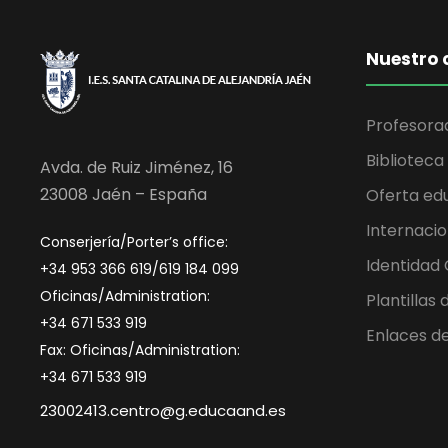
Nuestro 
Profesora
Biblioteca
Avda. de Ruiz Jiménez, 16
23008 Jaén – España
Oferta ed
Internacio
Conserjería/Porter’s office:
Identidad
+34 953 366 619/619 184 099
Oficinas/Administration:
Plantillas
+34 671 533 919
Enlaces de
Fax: Oficinas/Administration:
+34 671 533 919
23002413.centro@g.educaand.es