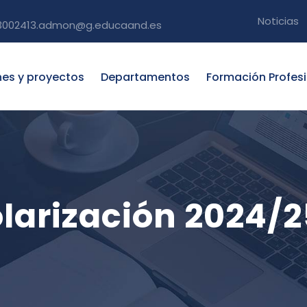
Noticias
3002413.admon@g.educaand.es
nes y proyectos
Departamentos
Formación Profes
larización 2024/2