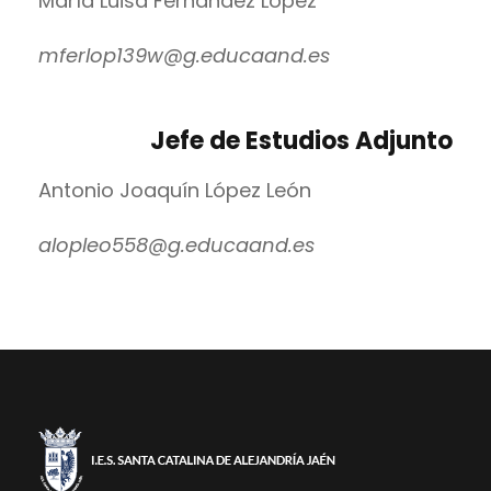
María Luisa Fernández López
mferlop139w@g.educaand.es
Jefe de Estudios Adjunto
Antonio Joaquín López León
alopleo558@g.educaand.es