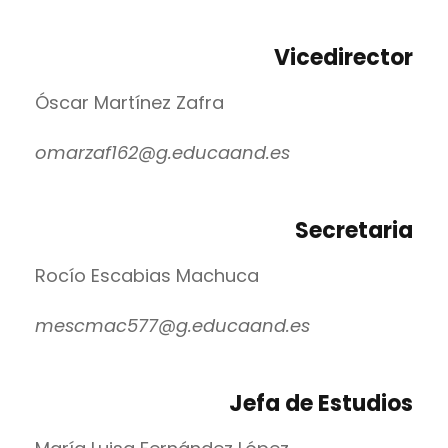
Vicedirector
Óscar Martínez Zafra
omarzaf162@g.educaand.es
Secretaria
Rocío Escabias Machuca
mescmac577@g.educaand.es
Jefa de Estudios