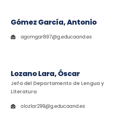
Gómez García, Antonio
agomgar897@g.educaand.es
Lozano Lara, Óscar
Jefa del Departamento de Lengua y
Literatura
olozlar299@g.educaand.es