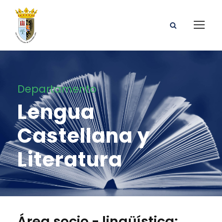
Departamento
Lengua
Castellana y
Literatura
Área socio - lingüística: