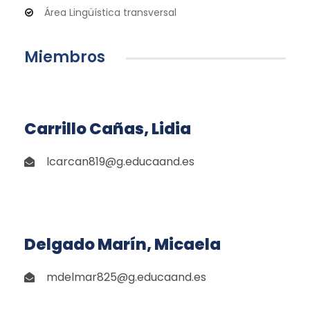
Área Lingüística transversal
Miembros
Carrillo Cañas, Lidia
lcarcan819@g.educaand.es
Delgado Marín, Micaela
mdelmar825@g.educaand.es