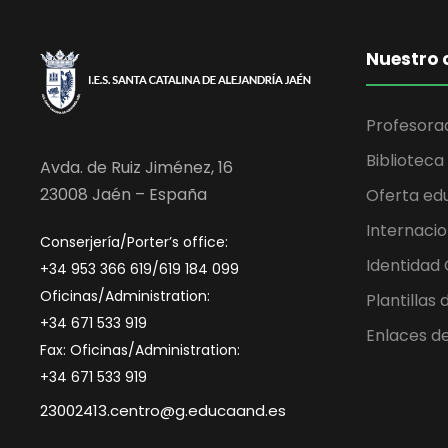
Nuestro 
Profesora
Biblioteca
Avda. de Ruiz Jiménez, 16
23008 Jaén – España
Oferta ed
Internacio
Conserjería/Porter’s office:
Identidad
+34 953 366 619/619 184 099
Oficinas/Administration:
Plantillas
+34 671 533 919
Enlaces de
Fax: Oficinas/Administration:
+34 671 533 919
23002413.centro@g.educaand.es