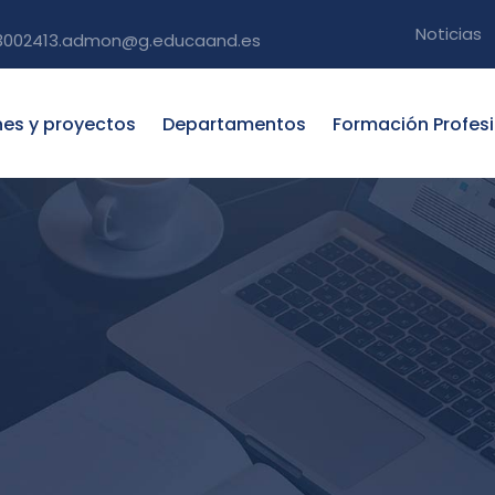
Noticias
3002413.admon@g.educaand.es
nes y proyectos
Departamentos
Formación Profes