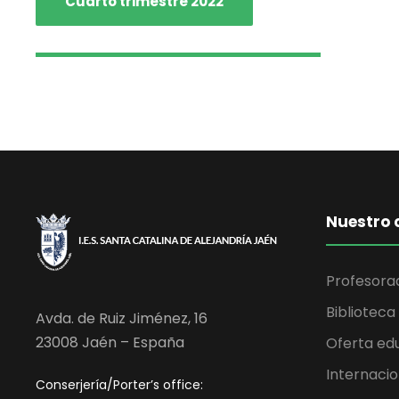
Cuarto trimestre 2022
Nuestro 
Profesora
Biblioteca
Avda. de Ruiz Jiménez, 16
23008 Jaén – España
Oferta ed
Internacio
Conserjería/Porter’s office: