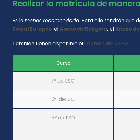
Realizar la matrícula de manera 
Es la
menos recomendada
. Para ello tendrán que 
Social Europeo
, el
Anexo de Religión
,
el
Anexo de
También tienen disponible el
impreso del AMPA
.
Curso
1º de ESO
2º deESO
3º de ESO