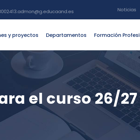
Noticias
3002413.admon@g.educaand.es
nes y proyectos
Departamentos
Formación Profes
ara el curso 26/27