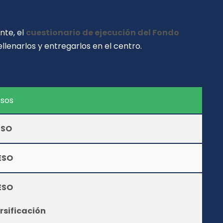
nte, el
cuestionario de ejecución del Fondo
llenarlos y entregarlos en el centro.
esos
ESO
ESO
ESO
rsificación