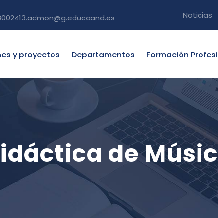
Noticias
3002413.admon@g.educaand.es
nes y proyectos
Departamentos
Formación Profes
idáctica de Músi