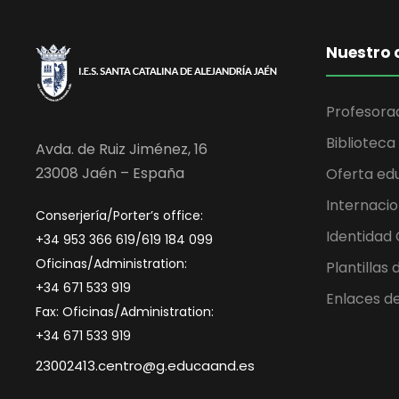
Nuestro 
Profesora
Biblioteca
Avda. de Ruiz Jiménez, 16
23008 Jaén – España
Oferta ed
Internacio
Conserjería/Porter’s office:
Identidad
+34 953 366 619/619 184 099
Oficinas/Administration:
Plantillas
+34 671 533 919
Enlaces de
Fax: Oficinas/Administration:
+34 671 533 919
23002413.centro@g.educaand.es