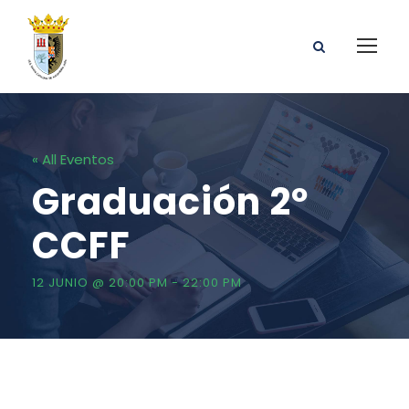
« All Eventos
Graduación 2º
CCFF
12 JUNIO @ 20:00 PM
-
22:00 PM