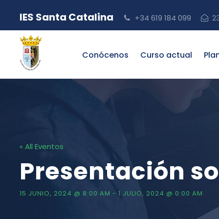
IES Santa Catalina
+34 619 184 099
2
Conócenos
Curso actual
Pla
« All Eventos
Presentación so
15 JUNIO, 2024 @ 8:00 AM
-
1 JULIO, 2024 @ 0:00 AM