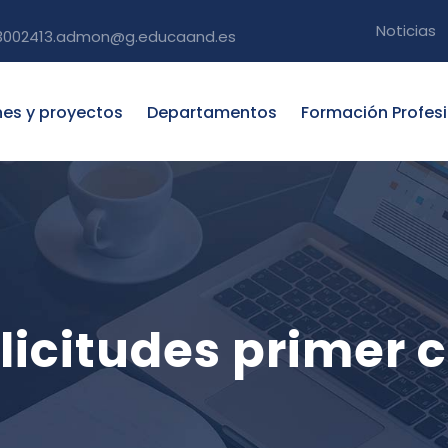
Noticias
3002413.admon@g.educaand.es
nes y proyectos
Departamentos
Formación Profes
licitudes primer c