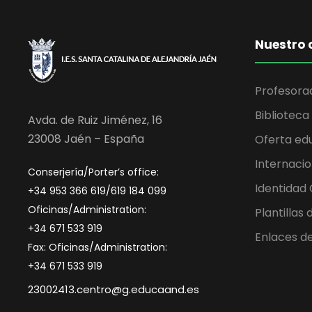
Nuestro 
Profesora
Biblioteca
Avda. de Ruiz Jiménez, 16
23008 Jaén – España
Oferta ed
Internacio
Conserjería/Porter’s office:
Identidad
+34 953 366 619/619 184 099
Oficinas/Administration:
Plantillas
+34 671 533 919
Enlaces de
Fax: Oficinas/Administration:
+34 671 533 919
23002413.centro@g.educaand.es