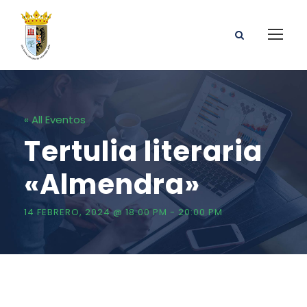
« All Eventos
Tertulia literaria
«Almendra»
14 FEBRERO, 2024 @ 18:00 PM
-
20:00 PM