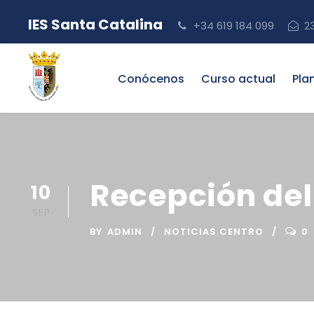
IES Santa Catalina
+34 619 184 099
2
Conócenos
Curso actual
Pla
Recepción del
10
SEP
BY
ADMIN
NOTICIAS CENTRO
0