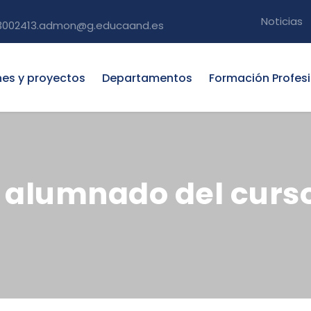
Noticias
3002413.admon@g.educaand.es
nes y proyectos
Departamentos
Formación Profes
 alumnado del curs