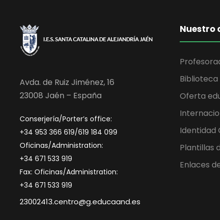
Nuestro 
Profesora
Biblioteca
Avda. de Ruiz Jiménez, 16
23008 Jaén – España
Oferta ed
Internacio
Conserjería/Porter’s office:
Identidad
+34 953 366 619/619 184 099
Oficinas/Administration:
Plantillas
+34 671 533 919
Enlaces de
Fax: Oficinas/Administration:
+34 671 533 919
23002413.centro@g.educaand.es