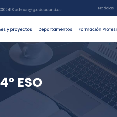
Noticias
3002413.admon@g.educaand.es
nes y proyectos
Departamentos
Formación Profes
 4º ESO