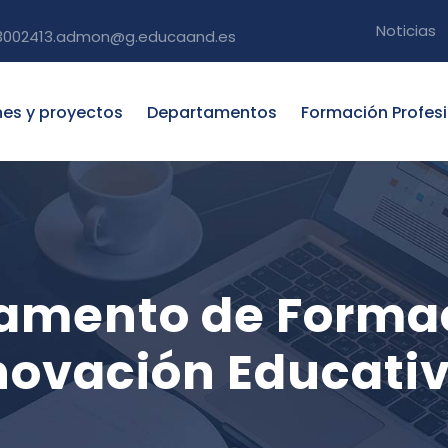
Noticias
3002413.admon@g.educaand.es
nes y proyectos
Departamentos
Formación Profes
tamento de Forma
novación Educati