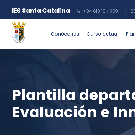
IES Santa Catalina
+34 619 184 099
2
Conócenos
Curso actual
Pla
Plantilla depar
Evaluación e In