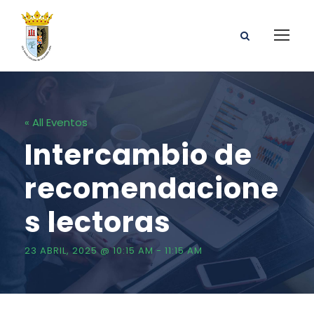
« All Eventos
Intercambio de
recomendacione
s lectoras
23 ABRIL, 2025 @ 10:15 AM
-
11:15 AM