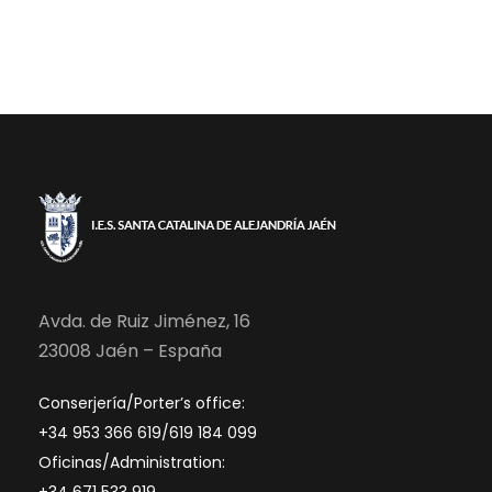
f
i
ó
e
ó
n
c
h
d
n
a
.
e
d
v
e
i
b
s
Avda. de Ruiz Jiménez, 16
ú
23008 Jaén – España
t
s
Conserjería/Porter’s office:
a
+34 953 366 619/619 184 099
q
s
Oficinas/Administration: