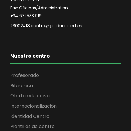
u
+34 671 533 919
d
Fax: Oficinas/Administration:
e
e
+34 671 533 919
23002413.centro@g.educaand.es
E
d
v
a
e
Nuestro centro
y
n
v
Profesorado
t
i
Biblioteca
o
Oferta educativa
s
Internacionalización
t
Identidad Centro
Plantillas de centro