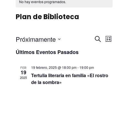
No hay eventos programados.
Plan de Biblioteca
N
N
Próximamente
B
L
u
S
a
i
a
Últimos Eventos Pasados
s
e
s
c
v
l
t
v
a
19 febrero, 2025 @ 18:00 pm
-
19:00 pm
FEB
e
a
19
e
r
Tertulia literaria en familia «El rostro
e
c
2025
de la sombra»
c
g
g
i
a
o
a
n
c
a
c
i
r