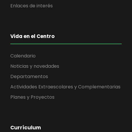
a
Enlaces de interés
s
d
Vida en el Centro
e
E
Calendario
Noticias y novedades
v
Departamentos
e
Actividades Extraescolares y Complementarias
n
Planes y Proyectos
t
o
Currículum