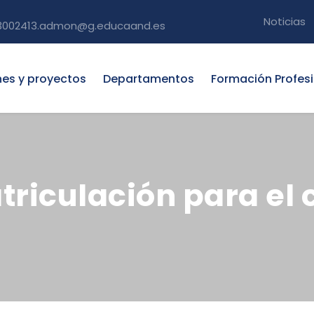
Noticias
3002413.admon@g.educaand.es
nes y proyectos
Departamentos
Formación Profes
triculación para el 