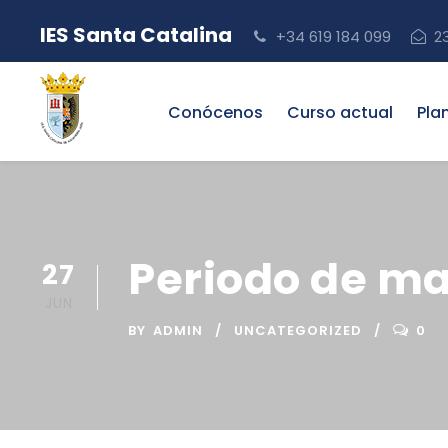
IES Santa Catalina
+34 619 184 099
2
Conócenos
Curso actual
Pla
Periodo de ma
27
JUN
BY
ADMIN
UNCATEGORIZED
0