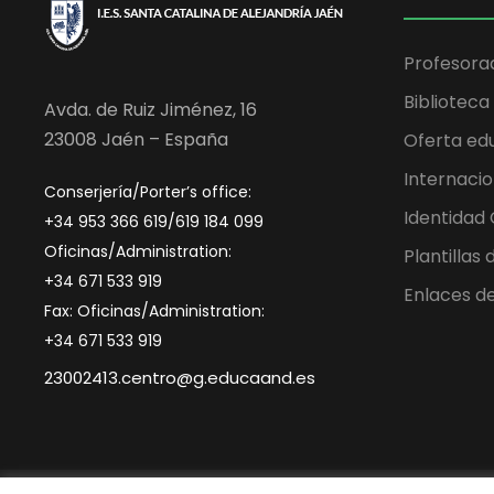
Profesora
Biblioteca
Avda. de Ruiz Jiménez, 16
23008 Jaén – España
Oferta ed
Internacio
Conserjería/Porter’s office:
Identidad
+34 953 366 619/619 184 099
Oficinas/Administration:
Plantillas
+34 671 533 919
Enlaces de
Fax: Oficinas/Administration:
+34 671 533 919
23002413.centro@g.educaand.es