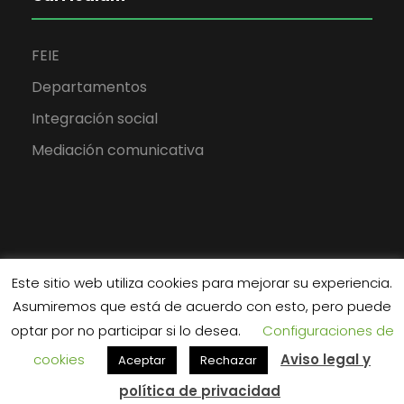
FEIE
Departamentos
Integración social
Mediación comunicativa
Este sitio web utiliza cookies para mejorar su experiencia.
Asumiremos que está de acuerdo con esto, pero puede
optar por no participar si lo desea.
Configuraciones de
Copyright Todos los derechos reservados 2020. IES Santa
cookies
Aviso legal y
Aceptar
Rechazar
Catalina de Alejandría. Autor
dobledigital
política de privacidad