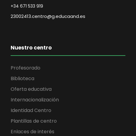
y
+34 671 533 919
n
v
23002413.centro@g.educaand.es
t
i
o
s
Nuestro centro
t
Profesorado
a
Biblioteca
s
Oferta educativa
Internacionalización
d
Identidad Centro
e
Plantillas de centro
E
Enlaces de interés