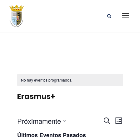
No hay eventos programados.
Erasmus+
N
N
Próximamente
B
L
u
S
a
i
a
Últimos Eventos Pasados
s
e
s