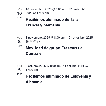
c
v
l
t
v
a
16 noviembre, 2025 @ 8:00 am
-
22 noviembre,
NOV
e
a
16
2025 @ 17:00 pm
e
r
e
c
2025
Recibimos alumnado de Italia,
c
g
Francia y Alemania
g
i
a
o
8 noviembre, 2025 @ 8:00 am
-
15 noviembre, 2025
NOV
a
8
@ 17:00 pm
n
c
2025
Movilidad de grupo Erasmus+ a
a
c
Domzale
i
r
f
i
ó
5 octubre, 2025 @ 8:00 am
-
11 octubre, 2025 @
OCT
e
5
17:00 pm
ó
2025
n
c
Recibimos alumnado de Eslovenia y
h
Alemania
d
n
a
.
e
d