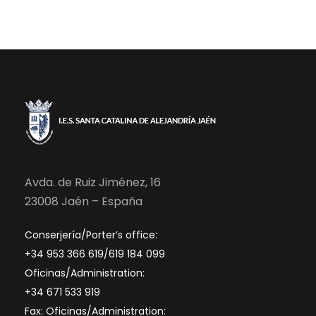
v
e
i
b
s
ú
t
s
a
q
s
u
d
Avda. de Ruiz Jiménez, 16
23008 Jaén – España
e
e
Conserjería/Porter’s office:
E
d
+34 953 366 619/619 184 099
v
Oficinas/Administration:
a
+34 671 533 919
e
Fax: Oficinas/Administration: