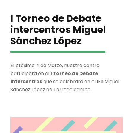
e
q
s
n
u
d
I Torneo de Debate
t
e
e
intercentros Miguel
Sánchez López
E
o
d
v
s
a
e
El próximo 4 de Marzo, nuestro centro
y
participará en el
I Torneo de Debate
n
intercentros
que se celebrará en el IES Miguel
v
Sánchez López de Torredelcampo.
t
i
o
s
t