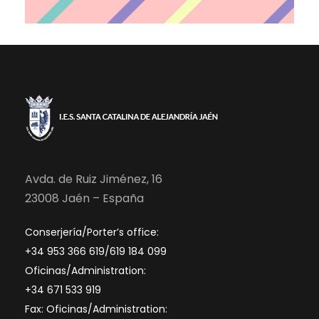
o
s
Avda. de Ruiz Jiménez, 16
23008 Jaén – España
Conserjería/Porter’s office:
+34 953 366 619/619 184 099
Oficinas/Administration:
+34 671 533 919
Fax: Oficinas/Administration: