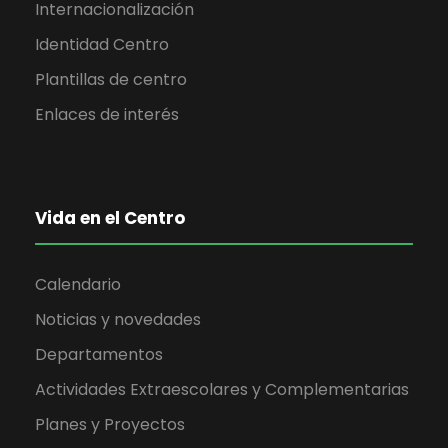
a
Internacionalización
s
Identidad Centro
Plantillas de centro
d
Enlaces de interés
e
E
Vida en el Centro
v
e
Calendario
Noticias y novedades
n
Departamentos
t
Actividades Extraescolares y Complementarias
o
Planes y Proyectos