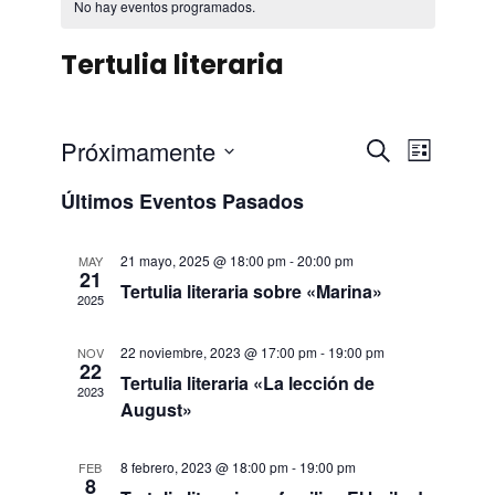
No hay eventos programados.
Tertulia literaria
N
N
Próximamente
B
L
u
S
a
i
a
Últimos Eventos Pasados
s
e
s
c
v
l
t
v
a
21 mayo, 2025 @ 18:00 pm
-
20:00 pm
MAY
e
a
21
e
r
Tertulia literaria sobre «Marina»
e
c
2025
c
g
g
22 noviembre, 2023 @ 17:00 pm
-
19:00 pm
NOV
i
22
a
Tertulia literaria «La lección de
o
2023
a
August»
n
c
a
c
8 febrero, 2023 @ 18:00 pm
-
19:00 pm
FEB
i
r
8