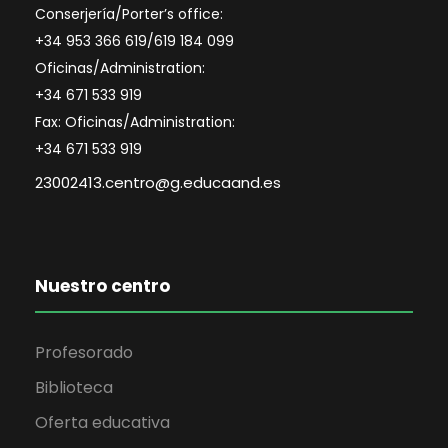
u
d
Conserjería/Porter’s office:
+34 953 366 619/619 184 099
e
e
Oficinas/Administration:
E
+34 671 533 919
d
Fax: Oficinas/Administration:
v
a
+34 671 533 919
e
23002413.centro@g.educaand.es
y
n
v
t
Nuestro centro
i
o
s
Profesorado
t
Biblioteca
Oferta educativa