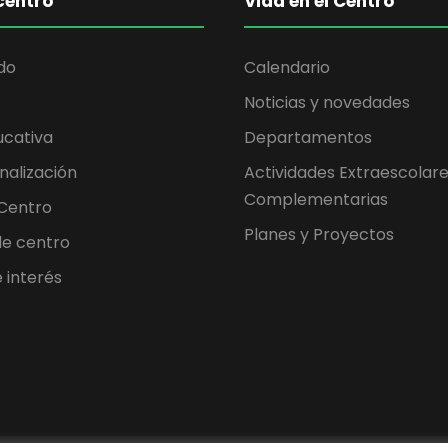
centro
Vida en el Centro
do
Calendario
Noticias y novedades
ucativa
Departamentos
nalización
Actividades Extraescolare
Complementarias
 Centro
Planes y Proyectos
 de centro
 interés