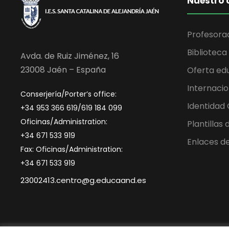
Nuestro 
Profesora
Biblioteca
Avda. de Ruiz Jiménez, 16
23008 Jaén – España
Oferta ed
Internacio
Conserjería/Porter’s office:
Identidad
+34 953 366 619/619 184 099
Oficinas/Administration:
Plantillas
+34 671 533 919
Enlaces de
Fax: Oficinas/Administration:
+34 671 533 919
23002413.centro@g.educaand.es