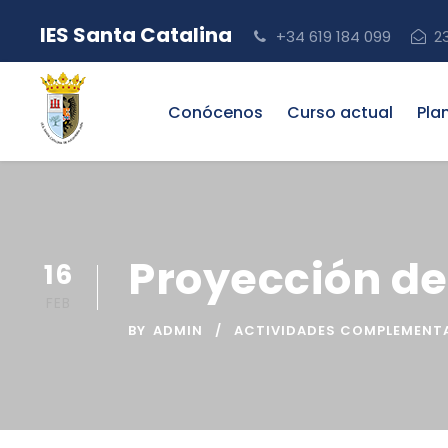
IES Santa Catalina
+34 619 184 099
2
Conócenos
Curso actual
Pla
Proyección de
16
FEB
BY
ADMIN
ACTIVIDADES COMPLEMENTA