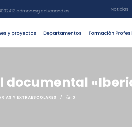
Noticias
3002413.admon@g.educaand.es
nes y proyectos
Departamentos
Formación Profes
l documental «Iberia
RIAS Y EXTRAESCOLARES
0