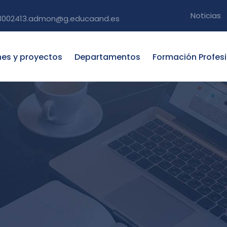
Noticias
3002413.admon@g.educaand.es
nes y proyectos
Departamentos
Formación Profes