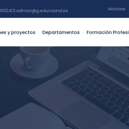
Noticias
3002413.admon@g.educaand.es
nes y proyectos
Departamentos
Formación Profes