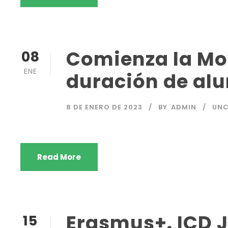
Comienza la Mo
08
ENE
duración de a
8 DE ENERO DE 2023
BY
ADMIN
UNC
Read More
Erasmus+. ICD 
15