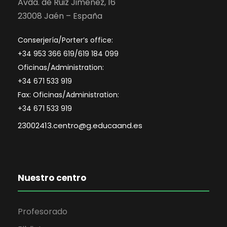
Avda. de Ruiz Jiménez, 16
23008 Jaén – España
Conserjería/Porter’s office:
+34 953 366 619/619 184 099
Oficinas/Administration:
+34 671 533 919
Fax: Oficinas/Administration:
+34 671 533 919
23002413.centro@g.educaand.es
Nuestro centro
Profesorado