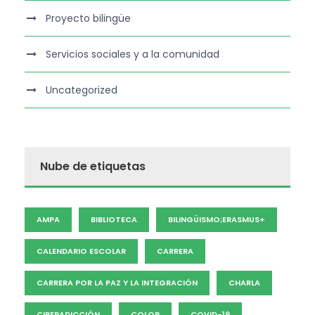
Proyecto bilingüe
Servicios sociales y a la comunidad
Uncategorized
Nube de etiquetas
AMPA
BIBLIOTECA
BILINGÜISMO;ERASMUS+
CALENDARIO ESCOLAR
CARRERA
CARRERA POR LA PAZ Y LA INTEGRACIÓN
CHARLA
CIBERADICCIÓN
COLOR
COVID-19