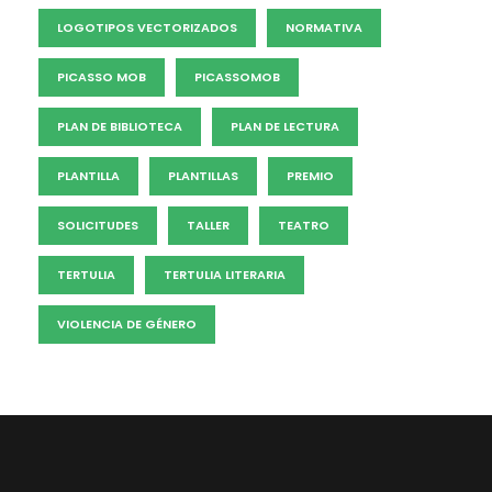
LOGOTIPOS VECTORIZADOS
NORMATIVA
PICASSO MOB
PICASSOMOB
PLAN DE BIBLIOTECA
PLAN DE LECTURA
PLANTILLA
PLANTILLAS
PREMIO
SOLICITUDES
TALLER
TEATRO
TERTULIA
TERTULIA LITERARIA
VIOLENCIA DE GÉNERO