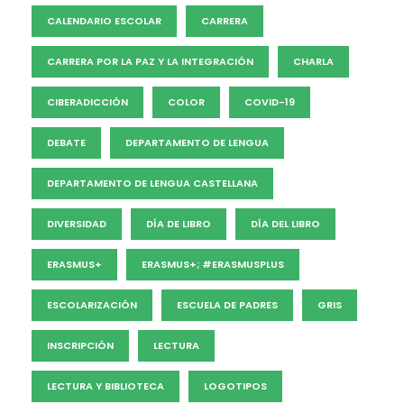
CALENDARIO ESCOLAR
CARRERA
CARRERA POR LA PAZ Y LA INTEGRACIÓN
CHARLA
CIBERADICCIÓN
COLOR
COVID-19
DEBATE
DEPARTAMENTO DE LENGUA
DEPARTAMENTO DE LENGUA CASTELLANA
DIVERSIDAD
DÍA DE LIBRO
DÍA DEL LIBRO
ERASMUS+
ERASMUS+; #ERASMUSPLUS
ESCOLARIZACIÓN
ESCUELA DE PADRES
GRIS
INSCRIPCIÓN
LECTURA
LECTURA Y BIBLIOTECA
LOGOTIPOS