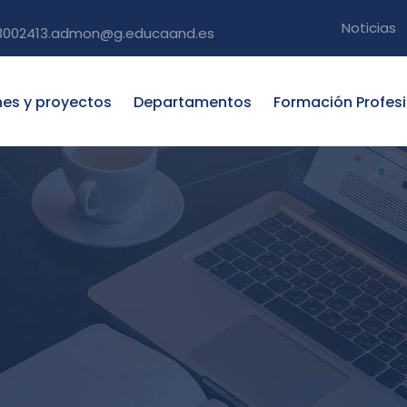
Noticias
3002413.admon@g.educaand.es
nes y proyectos
Departamentos
Formación Profes